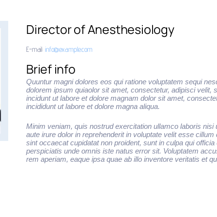
Director of Anesthesiology
E-mail:
info@example.com
Brief info
Quuntur magni dolores eos qui ratione voluptatem sequi nes
dolorem ipsum quiaolor sit amet, consectetur, adipisci veli
incidunt ut labore et dolore magnam dolor sit amet, consectet
incididunt ut labore et dolore magna aliqua.
Minim veniam, quis nostrud exercitation ullamco laboris nis
aute irure dolor in reprehenderit in voluptate velit esse cillum
sint occaecat cupidatat non proident, sunt in culpa qui offici
perspiciatis unde omnis iste natus error sit. Voluptatem ac
rem aperiam, eaque ipsa quae ab illo inventore veritatis et qu