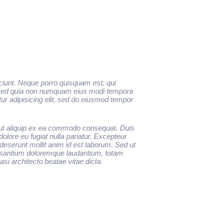
ciunt. Neque porro quisquam est, qui
t, sed quia non numquam eius modi tempora
ur adipisicing elit, sed do eiusmod tempor
i ut aliquip ex ea commodo consequat. Duis
 dolore eu fugiat nulla pariatur. Excepteur
a deserunt mollit anim id est laborum. Sed ut
cusantium doloremque laudantium, totam
asi architecto beatae vitae dicta.