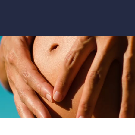
Αρχική
Το ιατρείο
Οι υπηρεσίες μας
Άρθρα
Επικοινωνία
DR. LAUREN GRANT