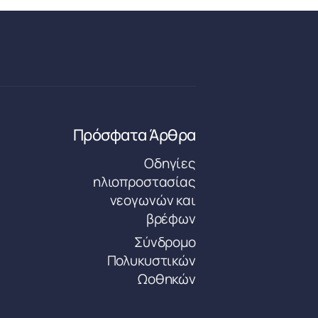
Πρόσφατα Άρθρα
Οδηγίες
ηλιοπροστασίας
νεογωνών και
βρέφων
Σύνδρομο
Πολυκυστικών
Ωοθηκών