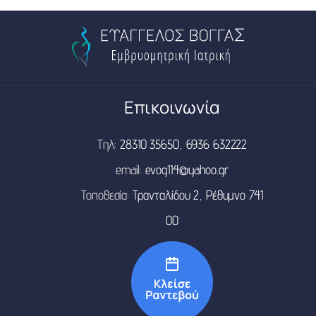
Επικοινωνία
Τηλ:
28310 35650
,
6936 632222
email:
evog114@yahoo.gr
Τοποθεσία:
Τρανταλίδου 2, Ρέθυμνο 741
00