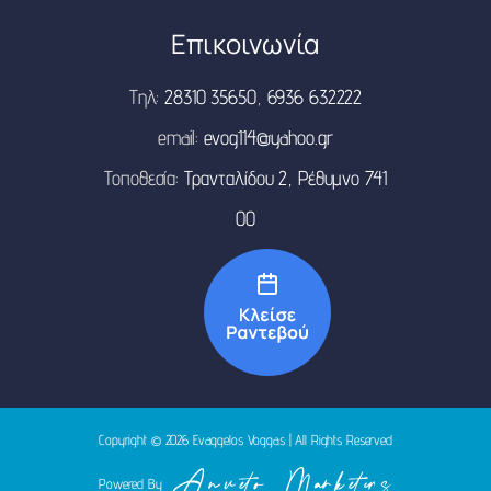
Επικοινωνία
Τηλ:
28310 35650
,
6936 632222
email:
evog114@yahoo.gr
Τοποθεσία:
Τρανταλίδου 2, Ρέθυμνο 741
00
Copyright © 2026
Evaggelos Voggas
| All Rights Reserved
Powered By