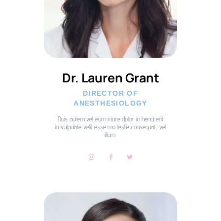
Dr. Lauren Grant
DIRECTOR OF
ANESTHESIOLOGY
Duis autem vel eum iriure dolor in hendrerit
in vulputate velit esse mo lestie consequat, vel
illum.