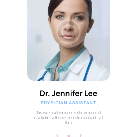
Dr. Jennifer Lee
PHYSICIAN ASSISTANT
Duis autem vel eum iriure dolor in hendrerit
in vulputate velit esse mo lestie consequat, vel
illum.