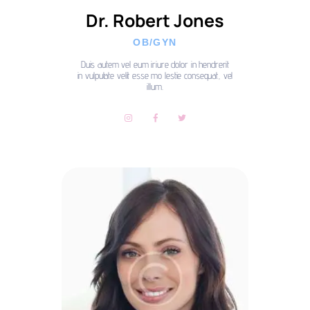
Dr. Robert Jones
OB/GYN
Duis autem vel eum iriure dolor in hendrerit
in vulputate velit esse mo lestie consequat, vel
illum.