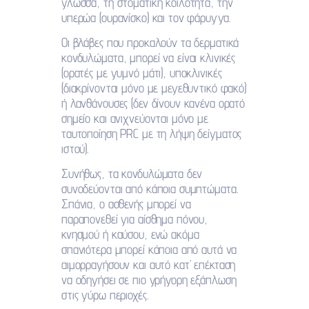
γλώσσα, τη στοματική κοιλότητα, την
υπερώα (ουρανίσκο) και τον φάρυγγα.
Οι βλάβες που προκαλούν τα δερματικά
κονδυλώματα, μπορεί να είναι κλινικές
(ορατές με γυμνό μάτι), υποκλινικές
(διακρίνονται μόνο με μεγεθυντικό φακό)
ή λανθάνουσες (δεν δίνουν κανένα ορατό
σημείο και ανιχνεύονται μόνο με
ταυτοποίηση PRC με τη λήψη δείγματος
ιστού).
Συνήθως, τα κονδυλώματα δεν
συνοδεύονται από κάποια συμπτώματα.
Σπάνια, ο ασθενής μπορεί να
παραπονεθεί για αίσθημα πόνου,
κνησμού ή καύσου, ενώ ακόμα
σπανιότερα μπορεί κάποια από αυτά να
αιμορραγήσουν και αυτό κατ’ επέκταση
να οδηγήσει σε πιο γρήγορη εξάπλωση
στις γύρω περιοχές.