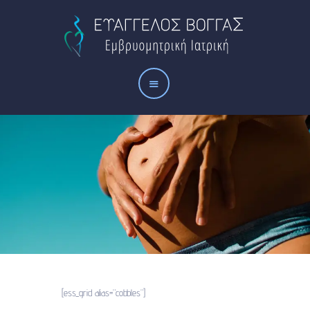
Αρχική
Το ιατρείο
Οι υπηρεσίες μας
Άρθρα
Επικοινωνία
GALLERY COBBLES
[ess_grid alias=”cobbles”]